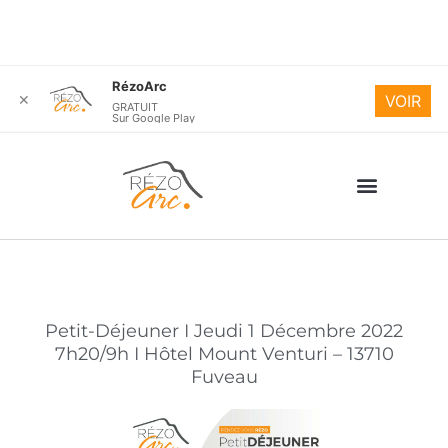
Aller
F
L
I
RézoArc
a
i
n
✕
VOIR
au
GRATUIT
c
n
s
Sur Google Play
contenu
e
k
t
b
e
a
o
d
g
o
i
r
k
n
a
-
m
f
Petit-Déjeuner I Jeudi 1 Décembre 2022
7h20/9h I Hôtel Mount Venturi – 13710
Fuveau