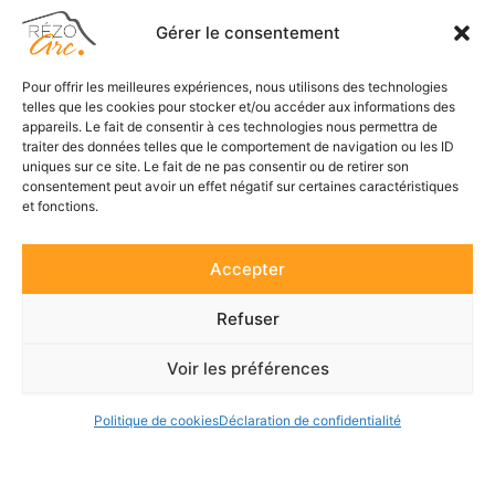
Gérer le consentement
Accueil
Pour offrir les meilleures expériences, nous utilisons des technologies
telles que les cookies pour stocker et/ou accéder aux informations des
appareils. Le fait de consentir à ces technologies nous permettra de
Adhérents
traiter des données telles que le comportement de navigation ou les ID
uniques sur ce site. Le fait de ne pas consentir ou de retirer son
Actualités
consentement peut avoir un effet négatif sur certaines caractéristiques
Suivez-nous
et fonctions.
Contact
F
L
a
i
c
n
Accepter
e
k
Se connecter
b
e
o
d
Refuser
o
i
S’inscrire
k
n
-
Voir les préférences
f
Politique de cookies
Déclaration de confidentialité
© 2021 - Tous droits réservés - RézoArc
Réalisé par
Rousset Informatique
et
Studio Ettie