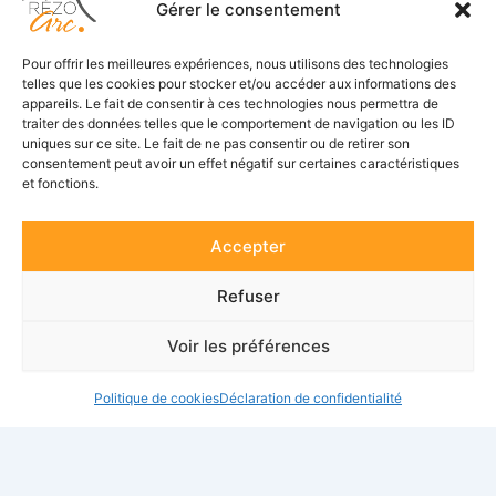
Gérer le consentement
Accueil
Pour offrir les meilleures expériences, nous utilisons des technologies
telles que les cookies pour stocker et/ou accéder aux informations des
appareils. Le fait de consentir à ces technologies nous permettra de
Adhérents
traiter des données telles que le comportement de navigation ou les ID
uniques sur ce site. Le fait de ne pas consentir ou de retirer son
Actualités
consentement peut avoir un effet négatif sur certaines caractéristiques
Suivez-nous
et fonctions.
Contact
F
L
a
i
c
n
Accepter
e
k
Se connecter
b
e
o
d
Refuser
o
i
S’inscrire
k
n
-
Voir les préférences
f
Politique de cookies
Déclaration de confidentialité
© 2021 - Tous droits réservés - RézoArc
Réalisé par
Rousset Informatique
et
Studio Ettie