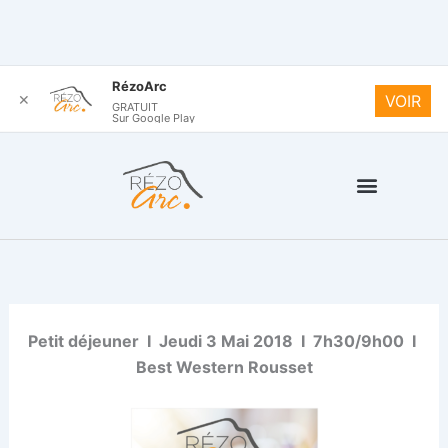
Aller
F
L
I
RézoArc
a
i
n
✕
VOIR
au
GRATUIT
c
n
s
Sur Google Play
contenu
e
k
t
b
e
a
o
d
g
o
i
r
k
n
a
-
m
f
Petit déjeuner I Jeudi 3 Mai 2018 I 7h30/9h00 I
Best Western Rousset