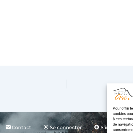
Pour offrir 
cookies pour
à ces techn
de navigatio
Contact
Se connecter
S’inscrire
consentement