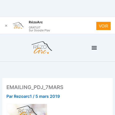
Aller
F
L
I
RézoArc
a
i
n
✕
VOIR
au
GRATUIT
c
n
s
Sur Google Play
contenu
e
k
t
b
e
a
o
d
g
o
i
r
k
n
a
-
m
f
EMAILING_PDJ_7MARS
Par
Rezoarc1
/
5 mars 2019