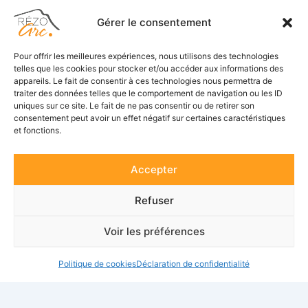
Gérer le consentement
Accueil
Pour offrir les meilleures expériences, nous utilisons des technologies
telles que les cookies pour stocker et/ou accéder aux informations des
appareils. Le fait de consentir à ces technologies nous permettra de
Adhérents
traiter des données telles que le comportement de navigation ou les ID
uniques sur ce site. Le fait de ne pas consentir ou de retirer son
Actualités
consentement peut avoir un effet négatif sur certaines caractéristiques
Suivez-nous
et fonctions.
Contact
F
L
a
i
c
n
Accepter
e
k
Se connecter
b
e
o
d
Refuser
o
i
S’inscrire
k
n
-
Voir les préférences
f
Politique de cookies
Déclaration de confidentialité
© 2021 - Tous droits réservés - RézoArc
Réalisé par
Rousset Informatique
et
Studio Ettie