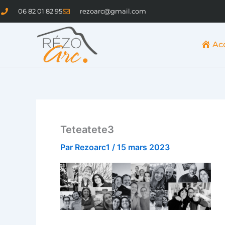
Aller
06 82 01 82 95
rezoarc@gmail.com
au
contenu
Ac
Teteatete3
Par
Rezoarc1
/
15 mars 2023