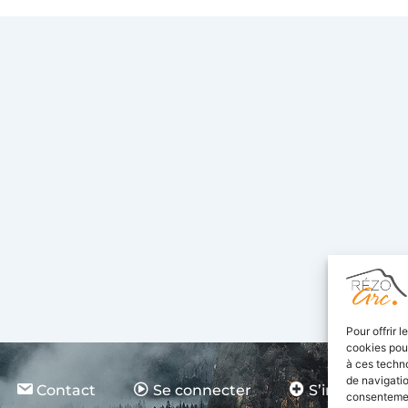
Pour offrir 
cookies pour
à ces techn
de navigatio
Contact
Se connecter
S’inscrire
consentement